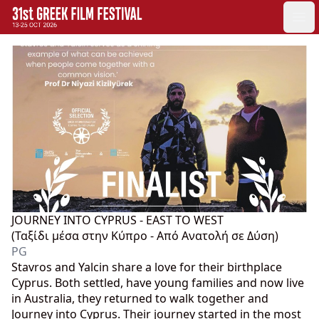
GFF
Ope
Greek Film Festival:
JOURNEY INTO CYPRUS - EAST TO WEST
(Ταξίδι μέσα στην Κύπρο - Από Ανατολή σε Δύση)
PG
Stavros and Yalcin share a love for their birthplace
Cyprus. Both settled, have young families and now live
in Australia, they returned to walk together and
Journey into Cyprus. Their journey started in the most