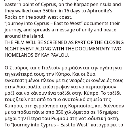
eastern point of Cyprus, on the Karpaz peninsula and
they walked over 350km in 16 days to Aphrodite’s
Rocks on the south west coast.
“Journey into Cyprus – East to West” documents their
journey, and spreads a message of unity and peace
around the island.
THE FILM WILL BE SCREENED AS PART OF THE CLOSING
NIGHT EVENT ALONG WITH THE DOCUMENTARY TWO
HOMELANDS BY KAY PAVLOU.
Ο Σταύρος και ο Γιαλτσίν μοιράζονται την αγάπη για
τη γενέτειρά τους, την Κύπρο. Και οι δύο,
εγκατεστημένοι πλέον με τις νεαρές οικογένειές τους
στην Αυστραλία, επέστρεψαν για να περπατήσουν
μαζί και να κάνουν ένα ταξίδι στην Κύπρο. Το ταξίδι
τους ξεκίνησε από το πιο ανατολικό σημείο της
Κύπρου, στη χερσόνησο της Καρπασίας, και διένυσαν
με τα πόδια πάνω από 350 χιλιόμετρα σε 16 ημέρες
μέχρι την Πέτρα του Ρωμιού στη νοτιοδυτική ακτή.
Το "Journey into Cyprus – East to West" καταγράφει το