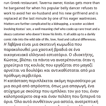
run Greek restaurant. Taverna owner, Kostas gets more than
he bargained for when his popular belly dancer refuses to
work to avoid her ex-husband and his new girlfriend and is
replaced at the last minute by one of his eager waitresses.
Matters are further complicated by a kidnapping, a scooter accident
involving Kostas’ son, a well-meaning chef who cooks up rare treat and a
sleazy customer who doesn’t know his limits. It all adds up to a darkly
comic ride into the wild side of life, love, food and cultural differences.
Η Ταβέρνα
είναι μια σκοτεινή κωμωδία που
παρακολουθεί μια χαοτική βραδιά σε ένα
οικογενειακό ελληνικό εστιατόριο. Ο ιδιοκτήτης,
Κώστας, βλέπει τα πάντα να ανατρέπονται όταν η
χορεύτρια της κοιλιάς που εργάζεται στο μαγαζί
αρνείται να δουλέψει και αντικαθίσταται από μια
πρόθυμη σερβιτόρα.
Η κατάσταση περιπλέκεται ακόμη περισσότερο με
μια σειρά από απρόοπτα, όπως μια απαγωγή, ένα
ατύχημα με σκούτερ που εμπλέκει τον γιο του, έναν
καλοπροαίρετο σεφ και έναν πελάτη που ξεπερνά τα
όρια. Όλα αυτά συνθέτουν μια αστεία, ανατρεπτική