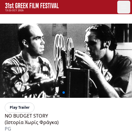
GFF
Ope
Greek Film Festival:
Play Trailer
NO BUDGET STORY
(Ιστορία Χωρίς Φράγκα)
PG