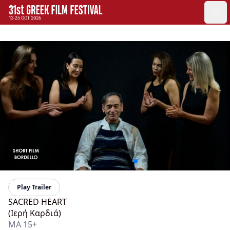
GFF
Ope
Greek Film Festival:
Play Trailer
SACRED HEART
(Ιερή Καρδιά)
MA 15+